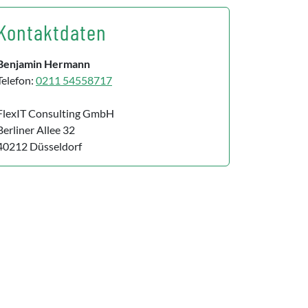
Kontaktdaten
Benjamin Hermann
Telefon:
0211 54558717
FlexIT Consulting GmbH
Berliner Allee 32
40212 Düsseldorf